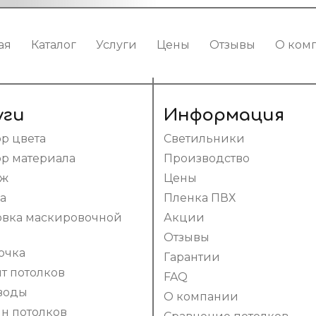
ая
Каталог
Услуги
Цены
Отзывы
О ком
уги
Информация
р цвета
Светильники
р материала
Производство
аж
Цены
а
Пленка ПВХ
овка маскировочной
Акции
Отзывы
очка
Гарантии
т потолков
FAQ
воды
О компании
н потолков