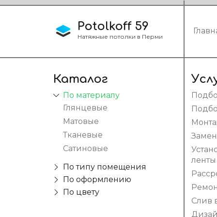
Potolkoff 59
Главн
Натяжные потолки в Перми
Каталог
Усл
По материалу
Подбо
Глянцевые
Подбо
Матовые
Монт
Тканевые
Замен
Сатиновые
Устан
ленты
По типу помещения
Расср
В спальню
По оформлению
Ремон
Бесшовные
По цвету
Для дачи
Слив 
Красные
С рисунком
В коридор
Дизай