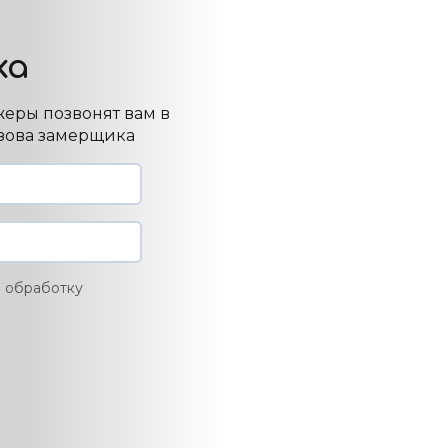
ка
еры позвонят вам в
ызова замерщика
а обработку