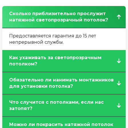
Сколько приблизительно прослужит
натяжной светопрозрачный потолок?
Предоставляется гарантия до 15 лет
непрерывной службы.
Как ухаживать за светопрозрачным
потолком?
Достаточно время от времени протирать
Обязательно ли нанимать монтажников
покрытие влажной тряпкой, смоченной в
для установки потолка?
мыльном растворе. Не рекомендуется
использовать сильные химикаты.
Закрепить полотно можно самостоятельно,
Что случится с потолками, если нас
но при работе со светильниками лучше
затопят?
довериться электромонтеру, так как
работать с электричеством без навыков
Наши потолки выдерживают до 100 л. воды
очень опасно!
Можно ли покрасить натяжной потолок
на квадратный метр. Это спасёт ваш ремонт