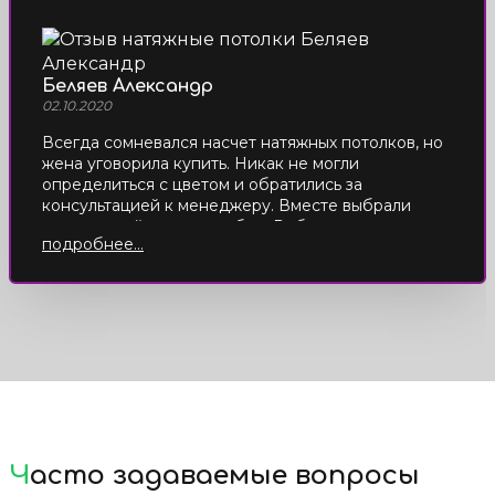
Беляев Александр
02.10.2020
Всегда сомневался насчет натяжных потолков, но
жена уговорила купить. Никак не могли
определиться с цветом и обратились за
консультацией к менеджеру. Вместе выбрали
подходящий цвет под обои. Ребята установили за
подробнее...
несколько часов, результатом довольны.
Часто задаваемые вопросы