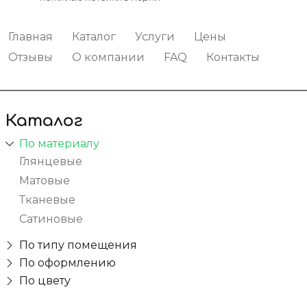
Главная
Каталог
Услуги
Цены
Отзывы
О компании
FAQ
Контакты
Каталог
По материалу
Глянцевые
Матовые
Тканевые
Сатиновые
По типу помещения
В спальню
По оформлению
Бесшовные
По цвету
Для дачи
Красные
С рисунком
В коридор