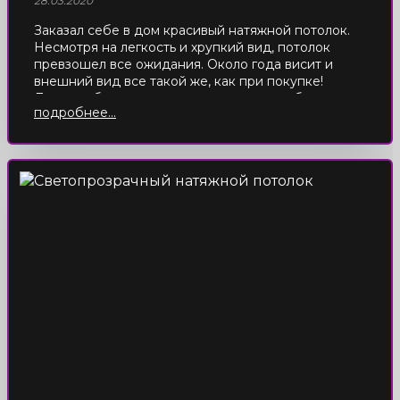
28.03.2020
Заказал себе в дом красивый натяжной потолок.
Несмотря на легкость и хрупкий вид, потолок
превзошел все ожидания. Около года висит и
внешний вид все такой же, как при покупке!
Думаю, обычная штукатурка уже давно бы
подробнее...
пятнами покрылась…