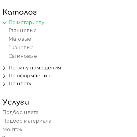
Каталог
По материалу
Глянцевые
Матовые
Тканевые
Сатиновые
По типу помещения
В спальню
По оформлению
Бесшовные
По цвету
Для дачи
Красные
С рисунком
В коридор
Белые
3D
Услуги
На балкон / на лоджию
Зеленые
Фактурные с тиснением и узором
В ванную
Подбор цвета
Голубые
Парящие
Для коттеджа
Подбор материала
Бежевые
Многоуровневые
В комнату
Монтаж
Черные
Зеркальные
Для бассейна