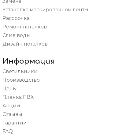
Замена
Синие
Кривые линии
В прихожую
Установка маскировочной ленты
Розовые
Светопрозрачные
В гостиную
Рассрочка
С трековыми светильниками
Для офиса
Ремонт потолков
Со световыми линиями
В санузел (туалет)
Слив воды
С фотопечатью
В детскую
Дизайн потолков
Одноуровневые
На кухню
Звездное небо
В зал
Информация
Двухуровневые
Светильники
С подсветкой
Производство
Цены
Пленка ПВХ
Акции
Отзывы
Гарантии
FAQ