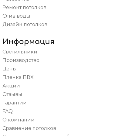
С трековыми светильниками
Для офиса
Ремонт потолков
Со световыми линиями
В санузел (туалет)
Слив воды
С фотопечатью
В детскую
Дизайн потолков
Одноуровневые
На кухню
Звездное небо
В зал
Информация
Двухуровневые
Светильники
С подсветкой
Производство
Цены
Пленка ПВХ
Акции
Отзывы
Гарантии
FAQ
О компании
Сравнение потолков