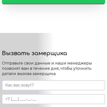
сильно пачкаться и больше подвержены
В первую очередь нужно ориентироваться
возникновению царапин.
на основную цветовую гамму комнаты, а
также учитывать ее площадь. Для
небольших помещений выбираются только
полотна светлых оттенков (чаще
останавливаются на выборе белого
глянцевого потолка, кремового, бежевого),
для просторных комнат выбор цветов
неограничен.
Вызвать замерщика
Отправьте свои данные и наши менеджеры
позвонят вам в течение дня, чтобы уточнить
детали вызова замерщика