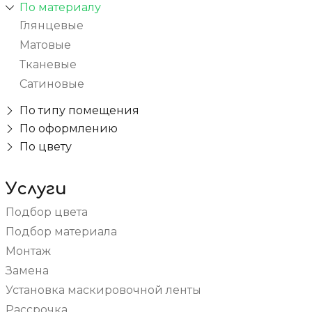
По материалу
Глянцевые
Матовые
Тканевые
Сатиновые
По типу помещения
В спальню
По оформлению
Бесшовные
По цвету
Для дачи
Красные
С рисунком
В коридор
Белые
3D
Услуги
На балкон / на лоджию
Зеленые
Фактурные с тиснением и узором
В ванную
Подбор цвета
Голубые
Парящие
Для коттеджа
Подбор материала
Бежевые
Многоуровневые
В комнату
Монтаж
Черные
Зеркальные
Для бассейна
Замена
Синие
Кривые линии
В прихожую
Установка маскировочной ленты
Розовые
Светопрозрачные
В гостиную
Рассрочка