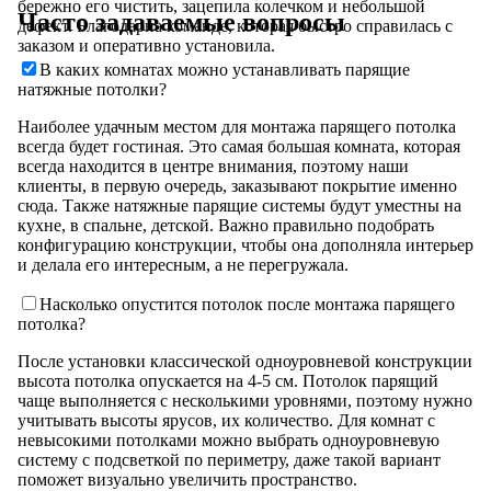
бережно его чистить, зацепила колечком и небольшой
Часто задаваемые вопросы
дефект. Благодарна команде, которая быстро справилась с
заказом и оперативно установила.
В каких комнатах можно устанавливать парящие
натяжные потолки?
Наиболее удачным местом для монтажа парящего потолка
всегда будет гостиная. Это самая большая комната, которая
всегда находится в центре внимания, поэтому наши
клиенты, в первую очередь, заказывают покрытие именно
сюда. Также натяжные парящие системы будут уместны на
кухне, в спальне, детской. Важно правильно подобрать
конфигурацию конструкции, чтобы она дополняла интерьер
и делала его интересным, а не перегружала.
Насколько опустится потолок после монтажа парящего
потолка?
После установки классической одноуровневой конструкции
высота потолка опускается на 4-5 см. Потолок парящий
чаще выполняется с несколькими уровнями, поэтому нужно
учитывать высоты ярусов, их количество. Для комнат с
невысокими потолками можно выбрать одноуровневую
систему с подсветкой по периметру, даже такой вариант
поможет визуально увеличить пространство.