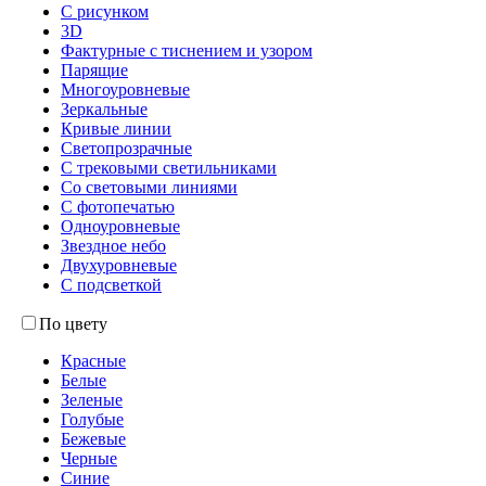
С рисунком
3D
Фактурные с тиснением и узором
Парящие
Многоуровневые
Зеркальные
Кривые линии
Светопрозрачные
С трековыми светильниками
Со световыми линиями
С фотопечатью
Одноуровневые
Звездное небо
Двухуровневые
С подсветкой
По цвету
Красные
Белые
Зеленые
Голубые
Бежевые
Черные
Синие