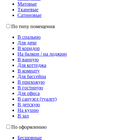
Матовые
Тканевые
Сатиновые
По типу помещения
В спальню
Для дачи
В коридор
На балкон / на лоджию
В ванную
Для коттеджа
В комнату
Для бассейна
В прихожую
В гостиную
Для офиса
В санузел (туалет)
В детскую
На кухню
В зал
По оформлению
Бесшовные