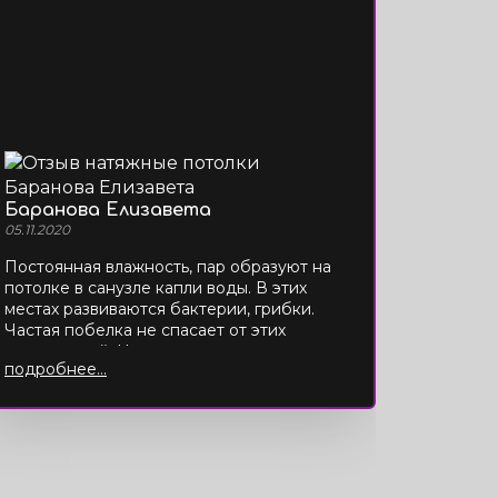
Баранова Елизавета
05.11.2020
Постоянная влажность, пар образуют на
потолке в санузле капли воды. В этих
местах развиваются бактерии, грибки.
Частая побелка не спасает от этих
последствий. Натяжное полотно стало
подробнее...
для меня спасением. Мало того, что
скрыло все нелицеприятные места на
потолке, так еще и красиво стало.
Протираю тряпкой и чистота. А
блестящая поверхность (выбрала
глянцевую пленку) добавила объема