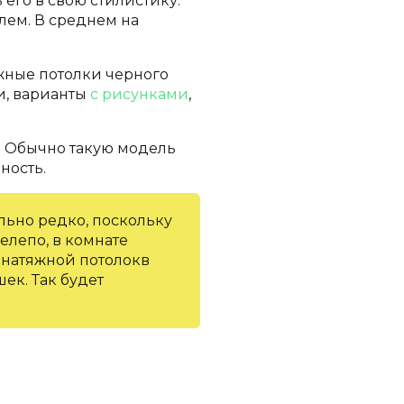
его в свою стилистику.
лем. В среднем на
жные потолки черного
, варианты
с рисунками
,
. Обычно такую модель
ность.
льно редко, поскольку
елепо, в комнате
натяжной потолокв
ек. Так будет