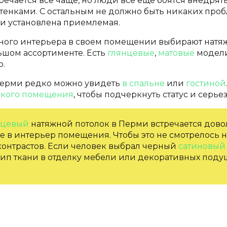
чается все чаще, но люди все еще боятся внедрять 
ттенками. С остальным не должно быть никаких проб
и установлена приемлемая.
ного интерьера в своем помещении выбирают натя
ьшом ассортименте. Есть
глянцевые
,
матовые
модели
ю.
Перми редко можно увидеть
в спальне
или
гостиной
кого помещения
, чтобы подчеркнуть статус и серьез
нцевый
натяжной потолок в Перми встречается дово
е в интерьер помещения. Чтобы это не смотрелось н
контрастов. Если человек выбрал черный
сатиновый
 тип ткани в отделку мебели или декоративных подуш