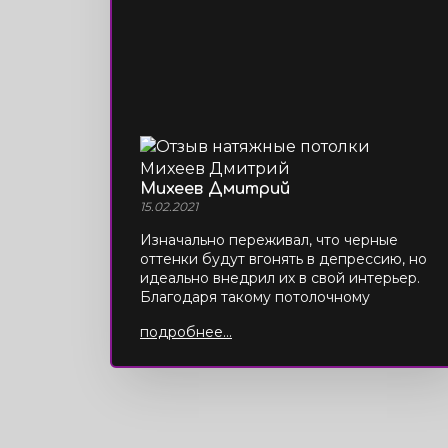
Михеев Дмитрий
15.02.2021
Изначально переживал, что черные
оттенки будут вгонять в депрессию, но
идеально внедрил их в свой интерьер.
Благодаря такому потолочному
покрытию моя комната выглядит очень
подробнее...
стильно.