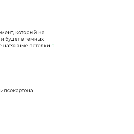
емент, который не
и будет в темных
ые натяжные потолки
с
гипсокартона