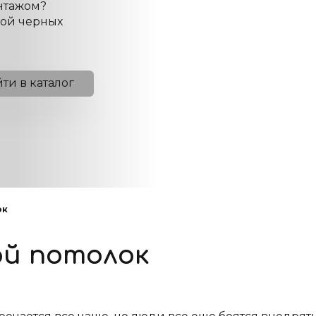
онтажом?
кой черных
ти в каталог
ок
й потолок